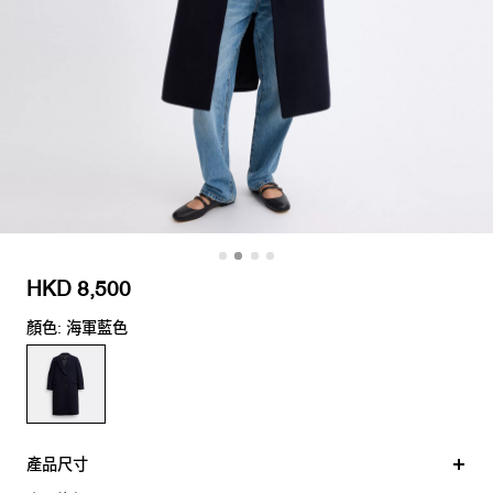
HKD 8,500
顏色: 海軍藍色
產品尺寸