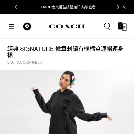
COACH會員權益調整通知
點擊查看
立即追蹤
經典 SIGNATURE 徽章刺繡有機棉質連帽連身
裙
SKU NO: CX649/BLK