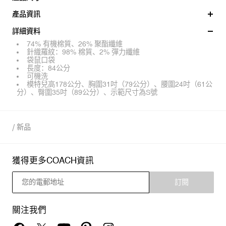
產品資訊
詳細資料
74% 有機棉質、26% 聚酯纖維
針織羅紋：98% 棉質、2% 彈力纖維
袋鼠口袋
長度：84公分
可機洗
模特兒高178公分、胸圍31吋（79公分）、腰圍24吋（61公
分）、臀圍35吋（89公分）、示範尺寸為S號
/
新品
獲得更多COACH資訊
訂閱
關注我們