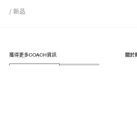
/
新品
獲得更多COACH資訊
關於
訂閱
店舖
網站
關注我們