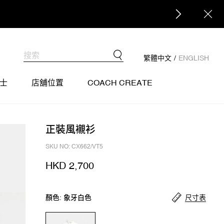
繁體中文
/
ENGLISH
士
店舖位置
COACH CREATE
正裝風襯衫
SKU NO: CX662/VT5
HKD 2,700
尺寸表
顏色: 象牙白色