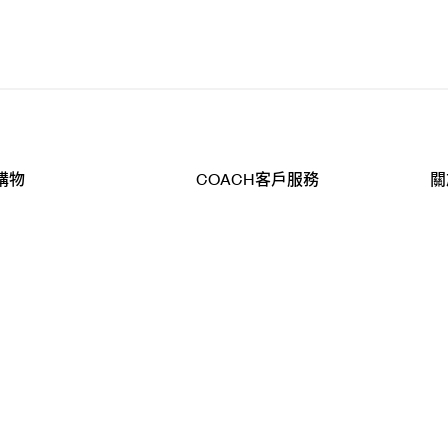
購物
COACH客戶服務
關
查詢
聯絡我們
公
導航
800-902-308
工
品
全
T