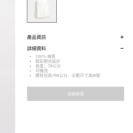
產品資訊
詳細資料
100% 棉質
鈕扣閉合設計
長度：78公分
可機洗
模特兒高188公分、示範尺寸為M號
目前缺貨