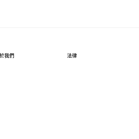
於我們
法律
司資料
使用條款
作機會
安全與隱私
牌保護
球商業誠信計畫
APESTRY