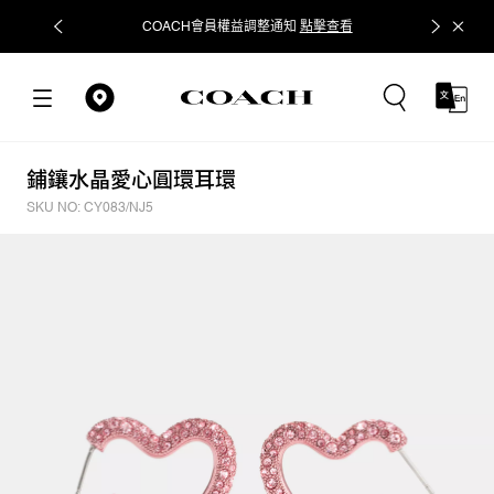
COACH會員權益調整通知
點擊查看
立即追蹤
鋪鑲水晶愛心圓環耳環
SKU NO: CY083/NJ5