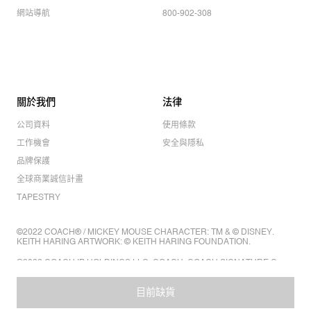
網站導航
800-902-308
關於我們
法律
公司資料
使用條款
工作機會
安全與隱私
品牌保護
全球商業誠信計畫
TAPESTRY
©2022 COACH® / MICKEY MOUSE CHARACTER: TM & © DISNEY.
KEITH HARING ARTWORK: © KEITH HARING FOUNDATION.
©2022 COACH IP HOLDINGS LLC. COACH, COACH SIGNATURE C
DESIGN, COACH & TAG DESIGN, COACH HORSE & CARRIAGE
DESIGN ARE REGISTERED TRADEMARKS OF COACH IP HOLDINGS
LLC.
目前缺貨