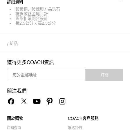
詳細資料
鍍黃銅、玻璃與方晶鋯石
抗過敏鈦金屬耳針
圓形扣環閉合設計
長2.5公分 x 高2.5公分
/
新品
獲得更多COACH資訊
訂閱
關注我們
關於購物
COACH客戶服務
店舖查詢
聯絡我們