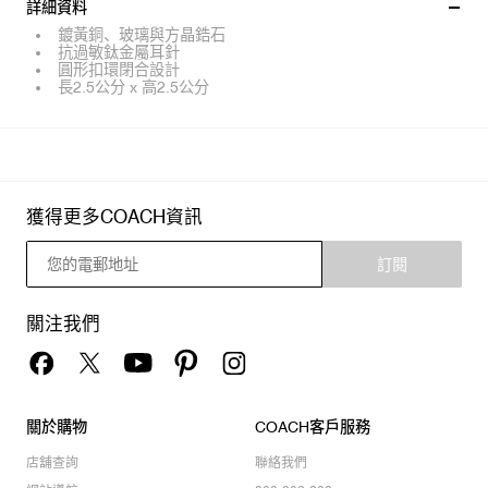
詳細資料
鍍黃銅、玻璃與方晶鋯石
抗過敏鈦金屬耳針
圓形扣環閉合設計
長2.5公分 x 高2.5公分
獲得更多COACH資訊
訂閱
關注我們
關於購物
COACH客戶服務
店舖查詢
聯絡我們