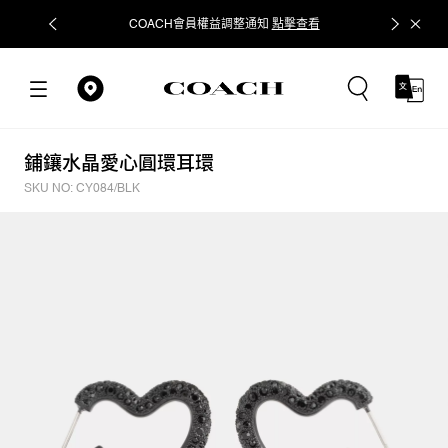
COACH會員權益調整通知
點擊查看
立即追蹤
鋪鑲水晶愛心圓環耳環
SKU NO: CY084/BLK