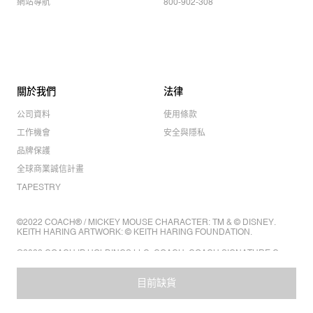
網站導航
800-902-308
關於我們
法律
公司資料
使用條款
工作機會
安全與隱私
品牌保護
全球商業誠信計畫
TAPESTRY
©2022 COACH® / MICKEY MOUSE CHARACTER: TM & © DISNEY.
KEITH HARING ARTWORK: © KEITH HARING FOUNDATION.
©2022 COACH IP HOLDINGS LLC. COACH, COACH SIGNATURE C
DESIGN, COACH & TAG DESIGN, COACH HORSE & CARRIAGE
DESIGN ARE REGISTERED TRADEMARKS OF COACH IP HOLDINGS
LLC.
目前缺貨