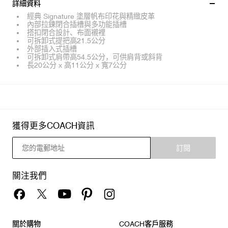
詳細資料
經典 Signature 塗層帆布印花與精緻皮革
內部拉鍊閉合插槽與多功能插槽
搭扣閉合設計、布面襯裡
可拆卸式提把高21.5公分
外部插入式插槽
可拆卸式肩帶高54.5公分，可供肩背或斜背
長20公分 x 高11公分 x 寬7公分
獲得更多COACH資訊
訂閱
關注我們
關於購物
COACH客戶服務