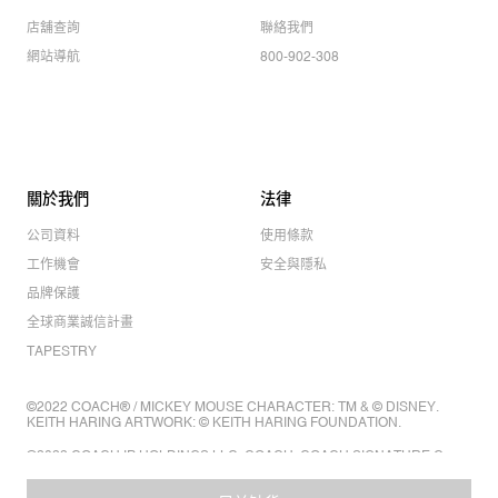
店舖查詢
聯絡我們
網站導航
800-902-308
關於我們
法律
公司資料
使用條款
工作機會
安全與隱私
品牌保護
全球商業誠信計畫
TAPESTRY
©2022 COACH® / MICKEY MOUSE CHARACTER: TM & © DISNEY.
KEITH HARING ARTWORK: © KEITH HARING FOUNDATION.
©2022 COACH IP HOLDINGS LLC. COACH, COACH SIGNATURE C
DESIGN, COACH & TAG DESIGN, COACH HORSE & CARRIAGE
DESIGN ARE REGISTERED TRADEMARKS OF COACH IP HOLDINGS