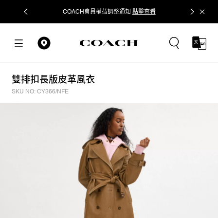
COACH會員權益調整通知
點擊查看
立即追蹤
雙排扣長版皮革風衣
SKU NO: CY366/NFE