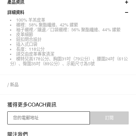
產品資訊
詳細資料
100% 羊羔皮革
襯裡：58% 聚酯纖維、42% 嫘縈
袖子襯裡／鑲邊／口袋襯裡：56% 聚酯纖維、44% 嫘縈
皮革細節
鈕扣閉合設計
插入式口袋
長度：118公分
請交由皮革專家清潔
模特兒高178公分、胸圍31吋（79公分）、腰圍24吋（61公
分）、臀圍35吋（89公分）、示範尺寸為S號
/
新品
獲得更多COACH資訊
訂閱
關注我們