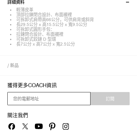
詳細資料
輕薄皮革
頂部拉鍊閉合設計、布面襯裡
可拆卸式肩帶高66公分，可供肩背或斜背
長29.5公分 x 高15.5公分 x 寬9.5公分
可拆卸式圓形手包：
拉鍊閉合設計、布面襯裡
可拆卸式鉸鏈 D 型環
長7公分 x 高7公分 x 寬2.5公分
/
新品
獲得更多COACH資訊
訂閱
關注我們