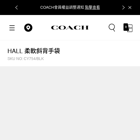
COACH會員權益調整通知
點擊查看
立即追蹤
HALL 柔軟斜背手袋
SKU NO: CY754/BLK