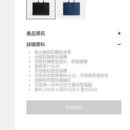
產品資訊
詳細資料
拋光鵝卵石顆粒皮革
內部拉鍊閉合插槽
頂部拉鍊閉合設計、布面襯裡
提把高11公分
外部磁扣閉合插槽
可拆卸式肩帶高66公分，可供肩背或斜背
底部有四個防護腳釘
可容納一台40公分之筆記型電腦
長41.5公分 x 高31公分 x 寬15公分
目前缺貨