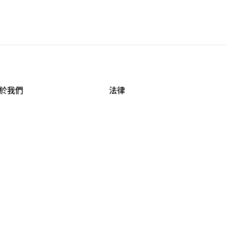
於我們
法律
司資料
使用條款
作機會
安全與隱私
牌保護
球商業誠信計畫
APESTRY