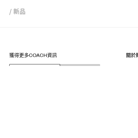
/
新品
獲得更多COACH資訊
關於
訂閱
店舖
網站
關注我們