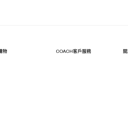
購物
COACH客戶服務
關
查詢
聯絡我們
公
導航
800-902-308
工
品
全
T