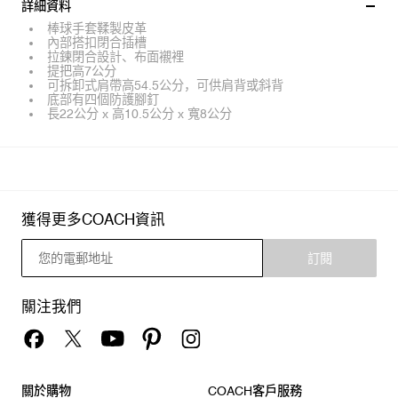
詳細資料
棒球手套鞣製皮革
內部搭扣閉合插槽
拉鍊閉合設計、布面襯裡
提把高7公分
可拆卸式肩帶高54.5公分，可供肩背或斜背
底部有四個防護腳釘
長22公分 x 高10.5公分 x 寬8公分
獲得更多COACH資訊
訂閱
關注我們
關於購物
COACH客戶服務