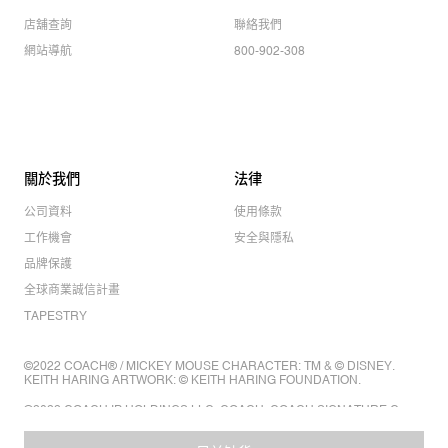
店舖查詢
聯絡我們
網站導航
800-902-308
關於我們
法律
公司資料
使用條款
工作機會
安全與隱私
品牌保護
全球商業誠信計畫
TAPESTRY
©2022 COACH® / MICKEY MOUSE CHARACTER: TM & © DISNEY.
KEITH HARING ARTWORK: © KEITH HARING FOUNDATION.
©2022 COACH IP HOLDINGS LLC. COACH, COACH SIGNATURE C
DESIGN, COACH & TAG DESIGN, COACH HORSE & CARRIAGE
DESIGN ARE REGISTERED TRADEMARKS OF COACH IP HOLDINGS