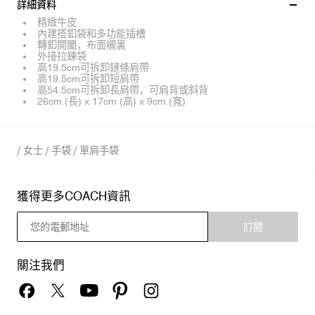
詳細資料
精緻牛皮
內建搭釦袋和多功能插槽
轉釦開闔，布面襯裏
外接拉鍊袋
高19.5cm可拆卸鏈條肩帶
高19.5cm可拆卸短肩帶
高54.5cm可拆卸長肩帶，可肩背或斜背
26cm (長) x 17cm (高) x 9cm (寬)
/
女士
/
手袋
/
單肩手袋
獲得更多COACH資訊
訂閱
關注我們