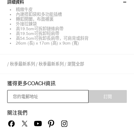
詳細資料
精緻牛皮
內建搭釦袋和多功能插槽
轉釦開闔，布面襯裏
外接拉鍊袋
高19.5cm可拆卸鏈條肩帶
高19.5cm可拆卸短肩帶
高54.5cm可拆卸長肩帶，可肩背或斜背
26cm (長) x 17cm (高) x 9cm (寬)
/
秋季最新系列
/
秋季最新系列
/
瀏覽全部
獲得更多COACH資訊
訂閱
關注我們