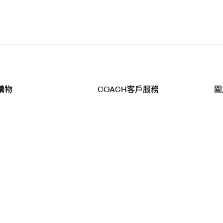
購物
COACH客戶服務
關
查詢
聯絡我們
公
導航
800-902-308
工
品
全
T