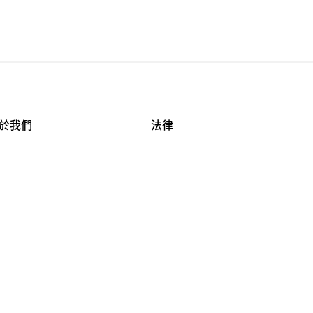
於我們
法律
司資料
使用條款
作機會
安全與隱私
牌保護
球商業誠信計畫
APESTRY