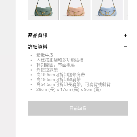
產品資訊
詳細資料
精緻牛皮
內建搭釦袋和多功能插槽
轉釦開闔，布面襯裏
外接拉鍊袋
高19.5cm可拆卸鏈條肩帶
高19.5cm可拆卸短肩帶
高54.5cm可拆卸長肩帶，可肩背或斜背
26cm (長) x 17cm (高) x 9cm (寬)
目前缺貨