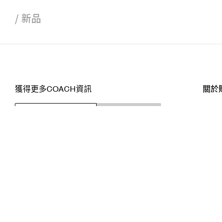
/
新品
獲得更多COACH資訊
關於
訂閱
店舖
網站
關注我們