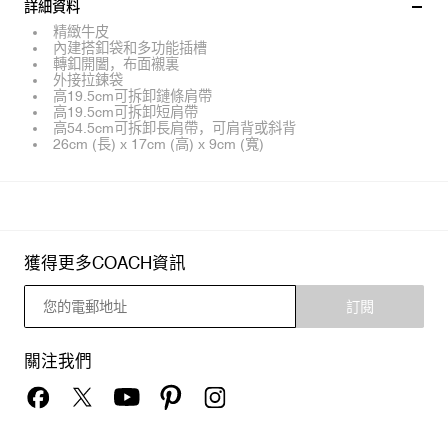
詳細資料
精緻牛皮
內建搭釦袋和多功能插槽
轉釦開闔，布面襯裏
外接拉鍊袋
高19.5cm可拆卸鏈條肩帶
高19.5cm可拆卸短肩帶
高54.5cm可拆卸長肩帶，可肩背或斜背
26cm (長) x 17cm (高) x 9cm (寬)
獲得更多COACH資訊
訂閱
關注我們