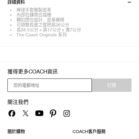
詳細資料
棒球手套鞣製皮革
內部拉鍊閉合插槽
轉扣閉合設計、皮革襯裡
可調整長度之提把高26公分
長28.5公分 x 高17公分 x 寬7公分
The Coach Originals 系列
獲得更多COACH資訊
訂閱
關注我們
關於購物
COACH客戶服務