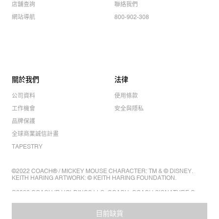
店舖查詢
聯絡我們
網站導航
800-902-308
關於我們
法律
公司資料
使用條款
工作機會
安全與隱私
品牌保護
全球商業誠信計畫
TAPESTRY
©2022 COACH® / MICKEY MOUSE CHARACTER: TM & © DISNEY.
KEITH HARING ARTWORK: © KEITH HARING FOUNDATION.
©2022 COACH IP HOLDINGS LLC. COACH, COACH SIGNATURE C
DESIGN, COACH & TAG DESIGN, COACH HORSE & CARRIAGE
DESIGN ARE REGISTERED TRADEMARKS OF COACH IP HOLDINGS
LLC.
目前缺貨