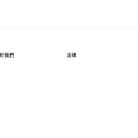
於我們
法律
司資料
使用條款
作機會
安全與隱私
牌保護
球商業誠信計畫
APESTRY