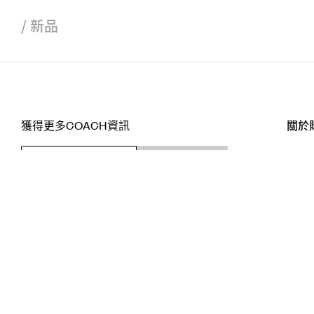
/
新品
獲得更多COACH資訊
關於
訂閱
店舖
網站
關注我們