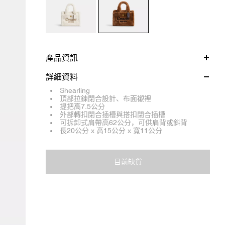
產品資訊
詳細資料
Shearling
頂部拉鍊閉合設計、布面襯裡
提把高7.5公分
外部轉扣閉合插槽與搭扣閉合插槽
可拆卸式肩帶高62公分，可供肩背或斜背
長20公分 x 高15公分 x 寬11公分
目前缺貨