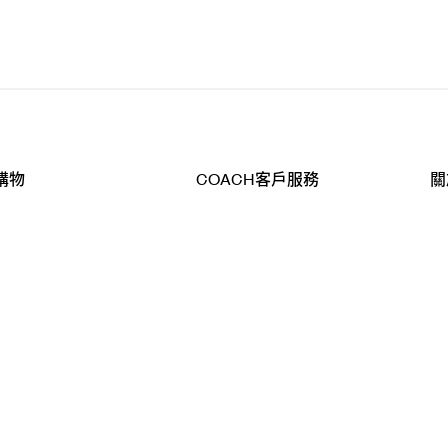
購物
COACH客戶服務
關
查詢
聯絡我們
公
導航
800-902-308
工
品
全
T