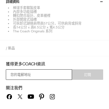
詳細資料
棒球手套鞣製皮革
內部多功能插槽
轉扣閉合設計、皮革襯裡
外部開放式插槽
可拆卸式鏈條肩帶高57公分，可供肩背或斜背
長14公分 x 高6.5公分 x 寬4.5公分
The Coach Originals 系列
/
新品
獲得更多COACH資訊
訂閱
關注我們