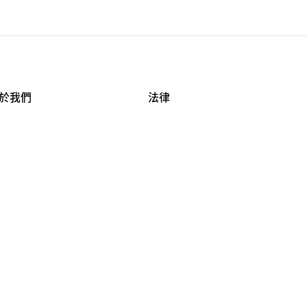
於我們
法律
司資料
使用條款
作機會
安全與隱私
牌保護
球商業誠信計畫
APESTRY