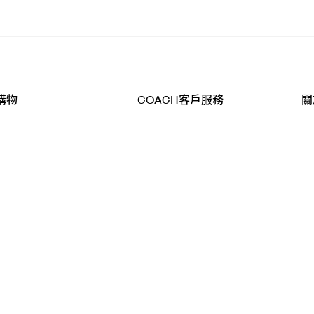
購物
COACH客戶服務
關
查詢
聯絡我們
公
導航
800-902-308
工
品
全
T