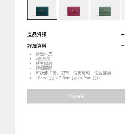
產品資訊
詳細資料
精緻牛皮
4個夾層
鈔票隔層
轉釦開闔
可拆卸卡夾，配有一個夾層和一個拉鍊袋
10cm (長) x 7.5cm (高) x 2cm (寬)
目前缺貨