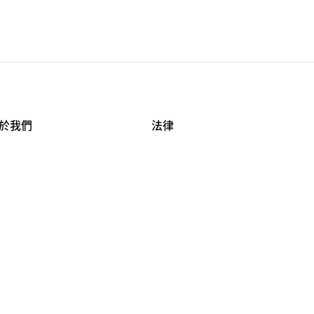
於我們
法律
司資料
使用條款
作機會
安全與隱私
牌保護
球商業誠信計畫
APESTRY