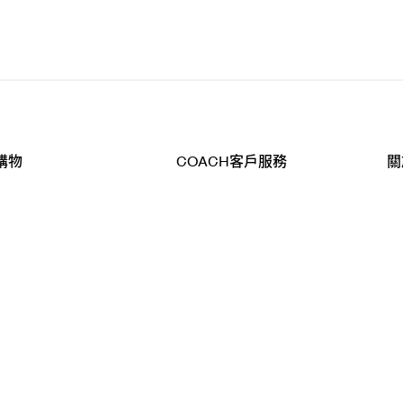
購物
COACH客戶服務
關
查詢
聯絡我們
公
導航
800-902-308
工
品
全
T