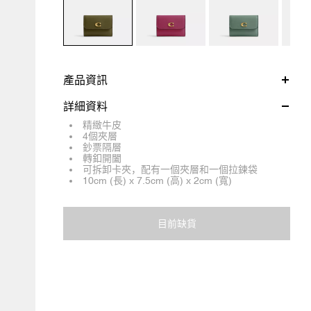
產品資訊
詳細資料
精緻牛皮
4個夾層
鈔票隔層
轉釦開闔
可拆卸卡夾，配有一個夾層和一個拉鍊袋
10cm (長) x 7.5cm (高) x 2cm (寬)
目前缺貨