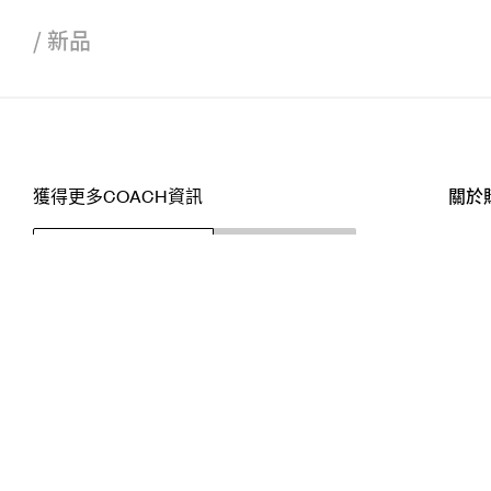
/
新品
獲得更多COACH資訊
關於
訂閱
店舖
網站
關注我們