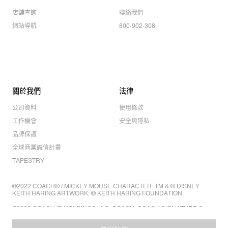
店舖查詢
聯絡我們
網站導航
800-902-308
關於我們
法律
公司資料
使用條款
工作機會
安全與隱私
品牌保護
全球商業誠信計畫
TAPESTRY
©2022 COACH® / MICKEY MOUSE CHARACTER: TM & © DISNEY.
KEITH HARING ARTWORK: © KEITH HARING FOUNDATION.
©2022 COACH IP HOLDINGS LLC. COACH, COACH SIGNATURE C
DESIGN, COACH & TAG DESIGN, COACH HORSE & CARRIAGE
DESIGN ARE REGISTERED TRADEMARKS OF COACH IP HOLDINGS