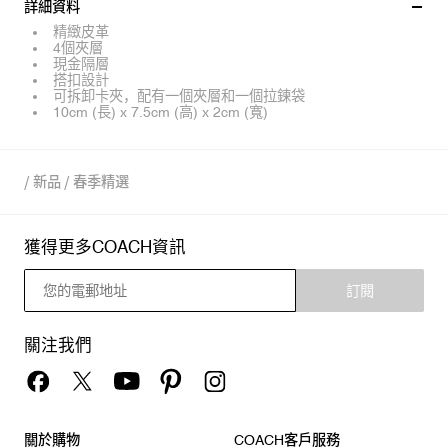
詳細資料
精緻皮革
4個夾層
現金隔層
搭扣設計
可拆卸卡夾，配有一個夾層和一個拉鍊袋
10cm (長) x 7.5cm (高) x 2cm (寬)
/
新品
/
春季精選
獲得更多COACH資訊
訂閱
關注我們
關於購物
COACH客戶服務