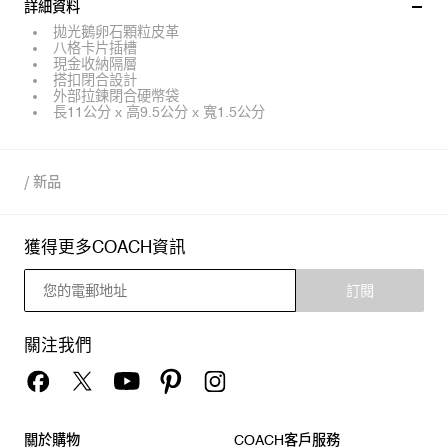
詳細資料
拋光鵝卵石顆粒皮革
八格卡片插槽
現金收納隔層
搭扣閉合設計
外部拉鍊閉合硬幣袋
長11公分 x 高9.5公分 x 寬1.5公分
/
新品
獲得更多COACH資訊
訂閱
關注我們
關於購物
COACH客戶服務