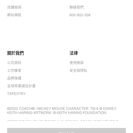
店舖查詢
聯絡我們
網站導航
800-902-308
關於我們
法律
公司資料
使用條款
工作機會
安全與隱私
品牌保護
全球商業誠信計畫
TAPESTRY
©2022 COACH® / MICKEY MOUSE CHARACTER: TM & © DISNEY.
KEITH HARING ARTWORK: © KEITH HARING FOUNDATION.
©2022 COACH IP HOLDINGS LLC. COACH, COACH SIGNATURE C
DESIGN, COACH & TAG DESIGN, COACH HORSE & CARRIAGE
DESIGN ARE REGISTERED TRADEMARKS OF COACH IP HOLDINGS