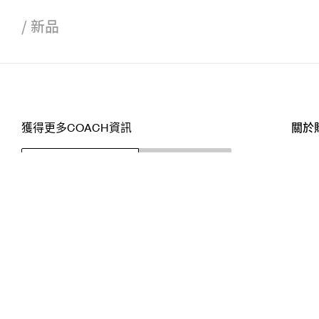
/
新品
獲得更多COACH資訊
關於
訂閱
店舖
網站
關注我們