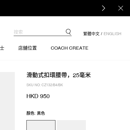
繁體中文
/
ENGLISH
士
店舖位置
COACH CREATE
滑動式扣環腰帶，25毫米
SKU NO: CZ132/B4/BK
HKD 950
顏色: 黑色