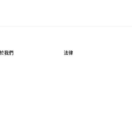
於我們
法律
司資料
使用條款
作機會
安全與隱私
牌保護
球商業誠信計畫
APESTRY