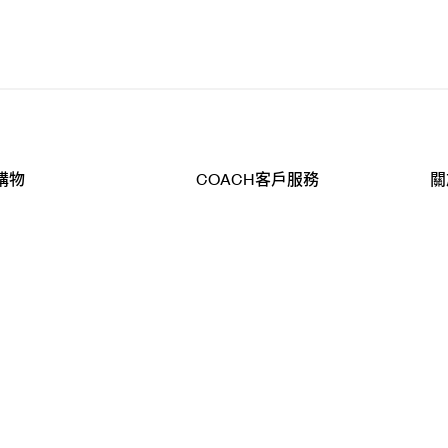
購物
COACH客戶服務
關
查詢
聯絡我們
公
導航
800-902-308
工
品
全
T