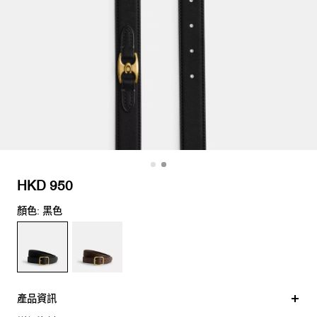
HKD 950
顏色: 黑色
產品資訊