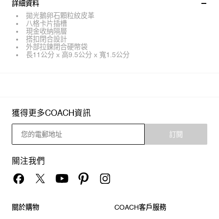
詳細資料
拋光鵝卵石顆粒紋皮革
八格卡片插槽
現金收納隔層
搭扣閉合設計
外部拉鍊閉合硬幣袋
長11公分 x 高9.5公分 x 寬1.5公分
獲得更多COACH資訊
訂閱
關注我們
關於購物
COACH客戶服務