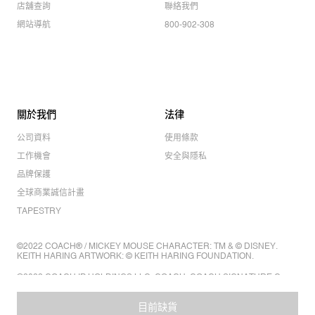
店舖查詢
聯絡我們
網站導航
800-902-308
關於我們
法律
公司資料
使用條款
工作機會
安全與隱私
品牌保護
全球商業誠信計畫
TAPESTRY
©2022 COACH® / MICKEY MOUSE CHARACTER: TM & © DISNEY.
KEITH HARING ARTWORK: © KEITH HARING FOUNDATION.
©2022 COACH IP HOLDINGS LLC. COACH, COACH SIGNATURE C
DESIGN, COACH & TAG DESIGN, COACH HORSE & CARRIAGE
DESIGN ARE REGISTERED TRADEMARKS OF COACH IP HOLDINGS
LLC.
目前缺貨