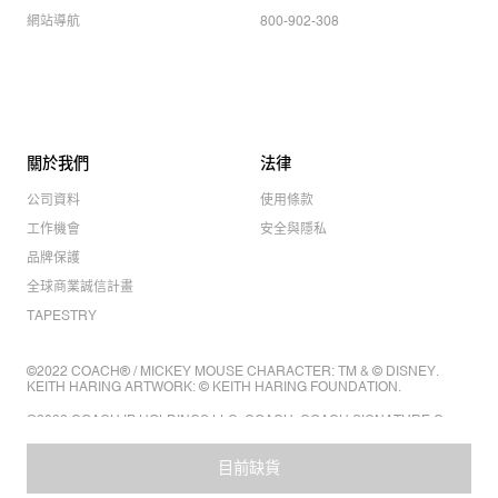
網站導航
800-902-308
關於我們
法律
公司資料
使用條款
工作機會
安全與隱私
品牌保護
全球商業誠信計畫
TAPESTRY
©2022 COACH® / MICKEY MOUSE CHARACTER: TM & © DISNEY.
KEITH HARING ARTWORK: © KEITH HARING FOUNDATION.
©2022 COACH IP HOLDINGS LLC. COACH, COACH SIGNATURE C
DESIGN, COACH & TAG DESIGN, COACH HORSE & CARRIAGE
DESIGN ARE REGISTERED TRADEMARKS OF COACH IP HOLDINGS
LLC.
目前缺貨