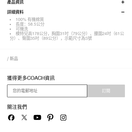
產品資訊
詳細資料
100% 有機棉質
長度：58.5公分
可機洗
模特兒高178公分，胸圍31吋（79公分）、腰圍24吋（61公
分）、臀圍35吋（89公分），示範尺寸為S號
/
新品
獲得更多COACH資訊
訂閱
關注我們