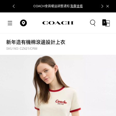
COACH會員權益調整通知
點擊查看
立即追蹤
新年造有機棉滾邊設計上衣
SKU NO: CZ421/CRM