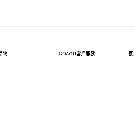
購物
COACH客戶服務
關
查詢
聯絡我們
公
導航
800-902-308
工
品
全
T