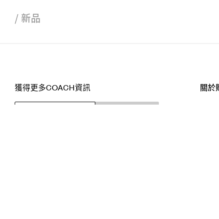
/
新品
獲得更多COACH資訊
關於
訂閱
店舖
網站
關注我們