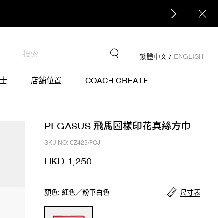
繁體中文
/
ENGLISH
士
店舖位置
COACH CREATE
PEGASUS 飛馬圖樣印花真絲方巾
SKU NO: CZ425/POJ
HKD 1,250
尺寸表
顏色: 紅色／粉筆白色