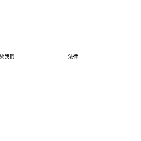
於我們
法律
司資料
使用條款
作機會
安全與隱私
牌保護
球商業誠信計畫
APESTRY