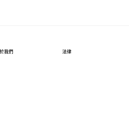
於我們
法律
司資料
使用條款
作機會
安全與隱私
牌保護
球商業誠信計畫
APESTRY