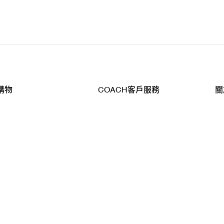
購物
COACH客戶服務
關
查詢
聯絡我們
公
導航
800-902-308
工
品
全
T