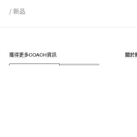
/
新品
獲得更多COACH資訊
關於
訂閱
店舖
網站
關注我們