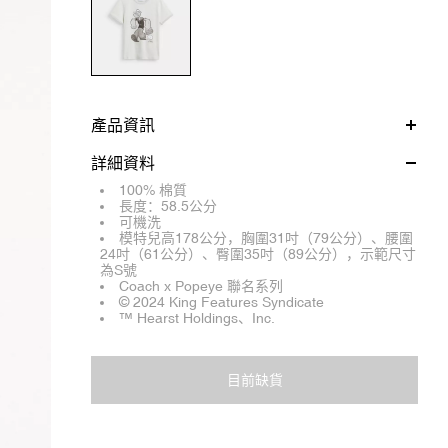
產品資訊
詳細資料
100% 棉質
長度：58.5公分
可機洗
模特兒高178公分，胸圍31吋（79公分）、腰圍
24吋（61公分）、臀圍35吋（89公分），示範尺寸
為S號
Coach x Popeye 聯名系列
© 2024 King Features Syndicate
™ Hearst Holdings、Inc.
目前缺貨