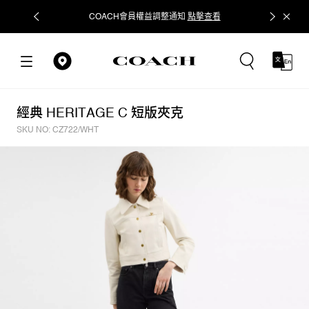
COACH會員權益調整通知
點擊查看
立即追蹤
經典 HERITAGE C 短版夾克
SKU NO: CZ722/WHT