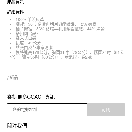
產品資訊
詳細資料
100% 羊羔皮革
襯裡：58% 循環再利用聚酯纖維、42% 嫘縈
袖子襯裡：56% 循環再利用聚酯纖維、44% 嫘縈
搭扣閉合設計
插入式口袋
長度：49公分
請交由皮革專家清潔
模特兒高178公分，胸圍31吋（79公分）、腰圍24吋（61公
分）、臀圍35吋（89公分），示範尺寸為2號
/
新品
獲得更多COACH資訊
訂閱
關注我們