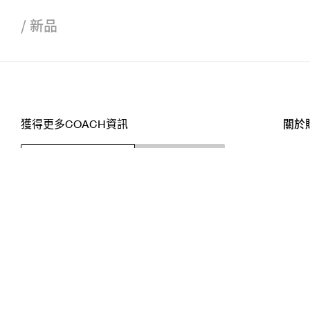
/
新品
獲得更多COACH資訊
關於
訂閱
店舖
網站
關注我們