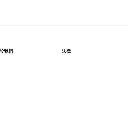
於我們
法律
司資料
使用條款
作機會
安全與隱私
牌保護
球商業誠信計畫
APESTRY