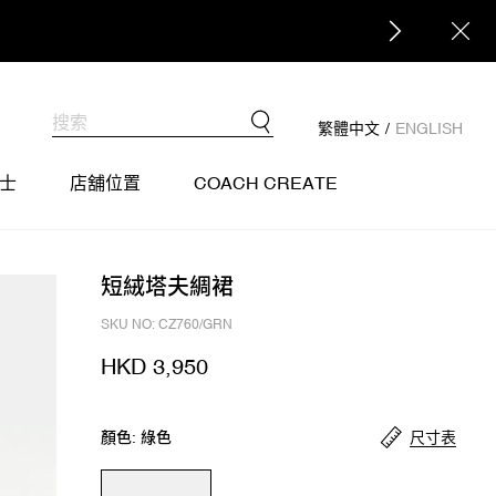
繁體中文
/
ENGLISH
士
店舖位置
COACH CREATE
短絨塔夫綢裙
SKU NO: CZ760/GRN
HKD 3,950
尺寸表
顏色: 綠色