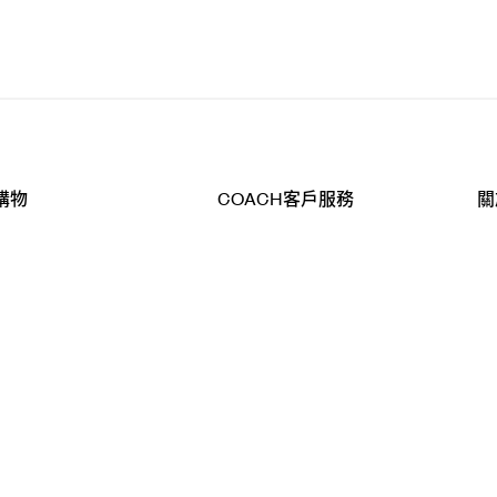
購物
COACH客戶服務
關
查詢
聯絡我們
公
導航
800-902-308
工
品
全
T