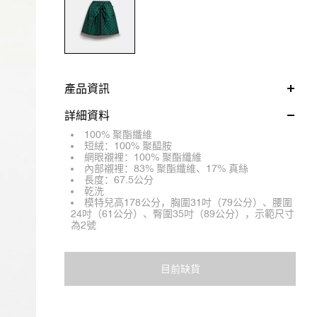
產品資訊
詳細資料
100% 聚酯纖維
短絨：100% 聚醯胺
網眼襯裡：100% 聚酯纖維
內部襯裡：83% 聚酯纖維、17% 真絲
長度：67.5公分
乾洗
模特兒高178公分，胸圍31吋（79公分）、腰圍
24吋（61公分）、臀圍35吋（89公分），示範尺寸
為2號
目前缺貨