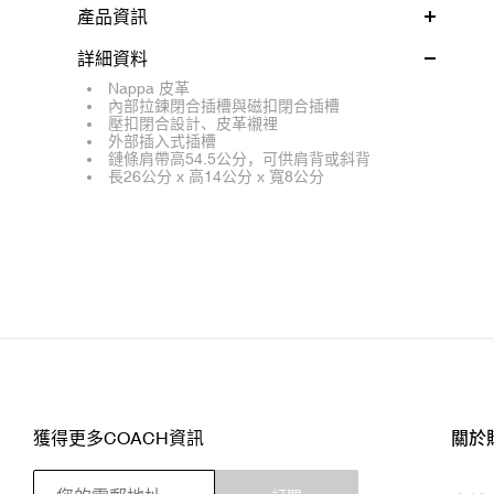
產品資訊
詳細資料
Nappa 皮革
內部拉鍊閉合插槽與磁扣閉合插槽
壓扣閉合設計、皮革襯裡
外部插入式插槽
鏈條肩帶高54.5公分，可供肩背或斜背
長26公分 x 高14公分 x 寬8公分
獲得更多COACH資訊
關於