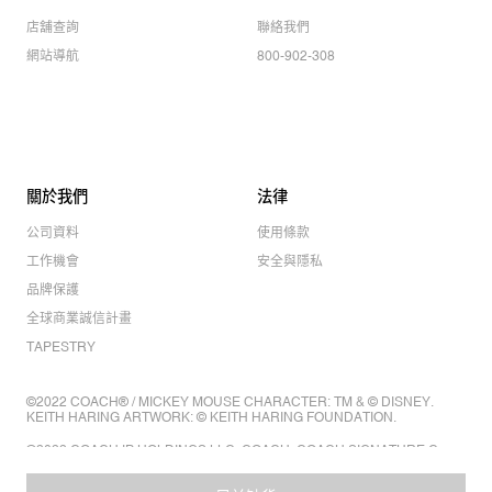
店舖查詢
聯絡我們
網站導航
800-902-308
關於我們
法律
公司資料
使用條款
工作機會
安全與隱私
品牌保護
全球商業誠信計畫
TAPESTRY
©2022 COACH® / MICKEY MOUSE CHARACTER: TM & © DISNEY.
KEITH HARING ARTWORK: © KEITH HARING FOUNDATION.
©2022 COACH IP HOLDINGS LLC. COACH, COACH SIGNATURE C
DESIGN, COACH & TAG DESIGN, COACH HORSE & CARRIAGE
DESIGN ARE REGISTERED TRADEMARKS OF COACH IP HOLDINGS