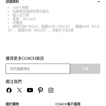
詳細資料
100% 棉質
拉鍊閉合與鈕扣閉合設計
插入式口袋
長度：38.5公分
可機洗
模特兒高178公分，胸圍31吋（79公分）、腰圍24吋（61公
分）、臀圍35吋（89公分），示範尺寸為2號
獲得更多COACH資訊
訂閱
關注我們
關於購物
COACH客戶服務