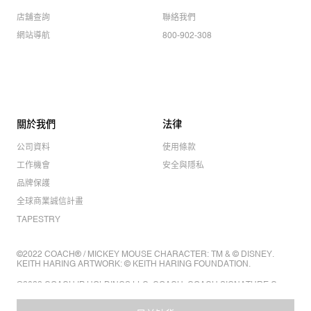
店舖查詢
聯絡我們
網站導航
800-902-308
關於我們
法律
公司資料
使用條款
工作機會
安全與隱私
品牌保護
全球商業誠信計畫
TAPESTRY
©2022 COACH® / MICKEY MOUSE CHARACTER: TM & © DISNEY.
KEITH HARING ARTWORK: © KEITH HARING FOUNDATION.
©2022 COACH IP HOLDINGS LLC. COACH, COACH SIGNATURE C
DESIGN, COACH & TAG DESIGN, COACH HORSE & CARRIAGE
DESIGN ARE REGISTERED TRADEMARKS OF COACH IP HOLDINGS