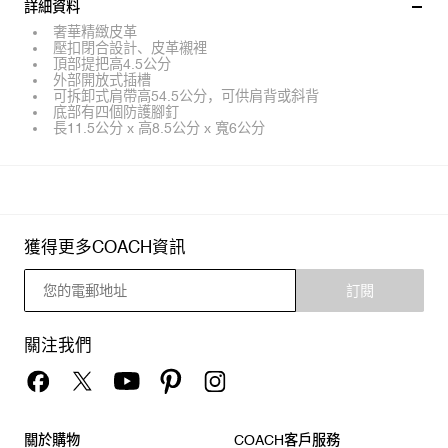
詳細資料
奢華精緻皮革
壓扣閉合設計、皮革襯裡
頂部提把高4.5公分
外部開放式插槽
可拆卸式肩帶高54.5公分，可供肩背或斜背
底部有四個防護腳釘
長11.5公分 x 高8.5公分 x 寬6公分
獲得更多COACH資訊
訂閱
關注我們
關於購物
COACH客戶服務