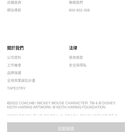
店舖查詢
聯絡我們
網站導航
800-902-308
關於我們
法律
公司資料
使用條款
工作機會
安全與隱私
品牌保護
全球商業誠信計畫
TAPESTRY
©2022 COACH® / MICKEY MOUSE CHARACTER: TM & © DISNEY.
KEITH HARING ARTWORK: © KEITH HARING FOUNDATION.
©2022 COACH IP HOLDINGS LLC. COACH, COACH SIGNATURE C
DESIGN, COACH & TAG DESIGN, COACH HORSE & CARRIAGE
DESIGN ARE REGISTERED TRADEMARKS OF COACH IP HOLDINGS
LLC.
目前缺貨