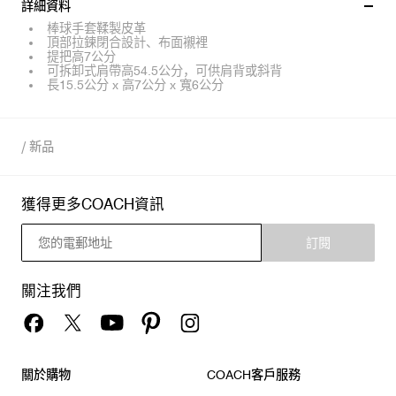
詳細資料
棒球手套鞣製皮革
頂部拉鍊閉合設計、布面襯裡
提把高7公分
可拆卸式肩帶高54.5公分，可供肩背或斜背
長15.5公分 x 高7公分 x 寬6公分
/
新品
獲得更多COACH資訊
訂閱
關注我們
關於購物
COACH客戶服務