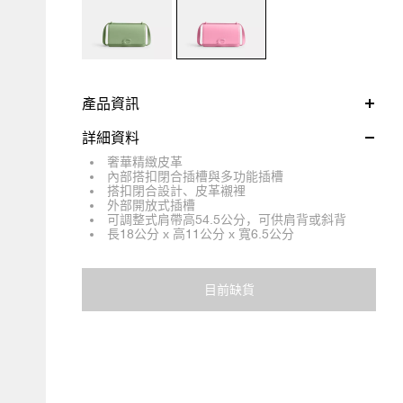
產品資訊
詳細資料
奢華精緻皮革
內部搭扣閉合插槽與多功能插槽
搭扣閉合設計、皮革襯裡
外部開放式插槽
可調整式肩帶高54.5公分，可供肩背或斜背
長18公分 x 高11公分 x 寬6.5公分
目前缺貨