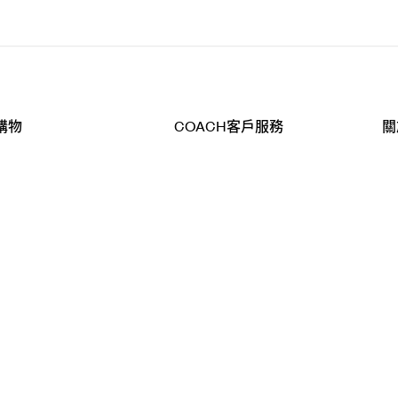
購物
COACH客戶服務
關
查詢
聯絡我們
公
導航
800-902-308
工
品
全
T