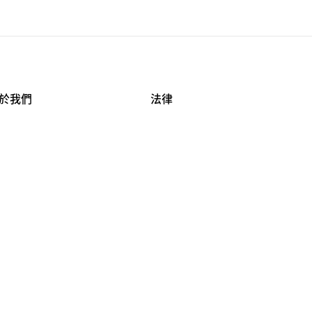
於我們
法律
司資料
使用條款
作機會
安全與隱私
牌保護
球商業誠信計畫
APESTRY