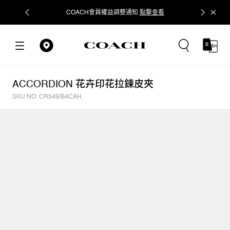
COACH會員權益調整通知
點擊查看
立即追蹤
ACCORDION 花卉印花拉鍊皮夾
SKU NO: CR549/B4CAH