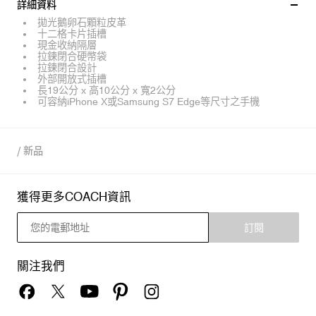
詳細資料
拋光鵝卵石顆粒皮革
十二格卡片插槽
現金收納隔層
拉鍊閉合硬幣袋
拉鍊閉合設計
外部開放式插槽
長19公分 x 高10公分 x 寬2公分
可容納iPhone X或Samsung S7 Edge等尺寸之手機
/
新品
獲得更多COACH資訊
訂閱
關注我們