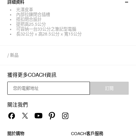
詳細資料
光澤皮革
內部拉鍊閉合插槽
搭扣閉合設計
提把高25.5公分
可容納一台33公分之筆記型電腦
長32公分 x 高28.5公分 x 寬15公分
/
新品
獲得更多COACH資訊
訂閱
關注我們
關於購物
COACH客戶服務