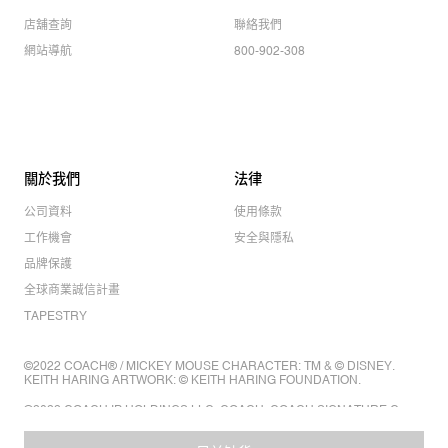
店舖查詢
聯絡我們
網站導航
800-902-308
關於我們
法律
公司資料
使用條款
工作機會
安全與隱私
品牌保護
全球商業誠信計畫
TAPESTRY
©2022 COACH® / MICKEY MOUSE CHARACTER: TM & © DISNEY.
KEITH HARING ARTWORK: © KEITH HARING FOUNDATION.
©2022 COACH IP HOLDINGS LLC. COACH, COACH SIGNATURE C
DESIGN, COACH & TAG DESIGN, COACH HORSE & CARRIAGE
DESIGN ARE REGISTERED TRADEMARKS OF COACH IP HOLDINGS