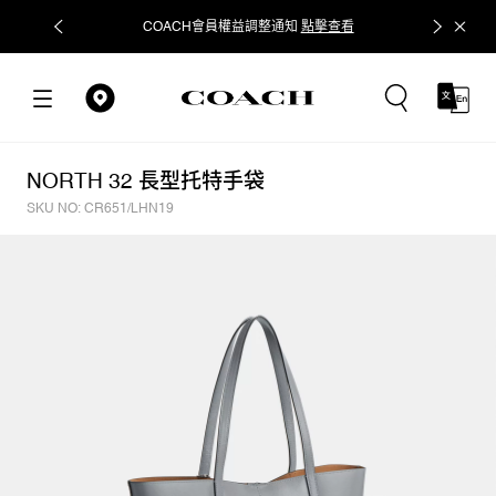
COACH會員權益調整通知
點擊查看
立即追蹤
NORTH 32 長型托特手袋
SKU NO: CR651/LHN19