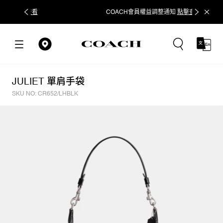
COACH會員權益調整通知
點擊查看
立即追蹤
JULIET 單肩手袋
SKU NO: CR652/LHBLK