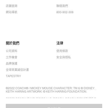
店舖查詢
聯絡我們
網站導航
800-902-308
關於我們
法律
公司資料
使用條款
工作機會
安全與隱私
品牌保護
全球商業誠信計畫
TAPESTRY
©2022 COACH® / MICKEY MOUSE CHARACTER: TM & © DISNEY.
KEITH HARING ARTWORK: © KEITH HARING FOUNDATION.
©2022 COACH IP HOLDINGS LLC. COACH, COACH SIGNATURE C
DESIGN, COACH & TAG DESIGN, COACH HORSE & CARRIAGE
DESIGN ARE REGISTERED TRADEMARKS OF COACH IP HOLDINGS