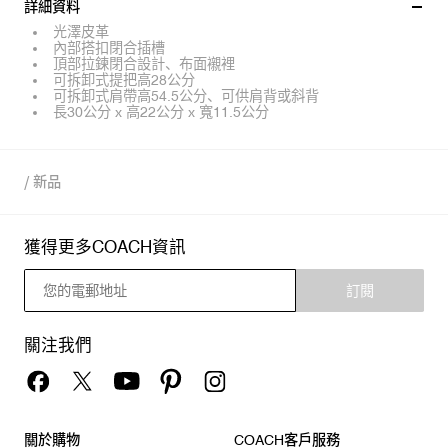
詳細資料
光澤皮革
內部搭扣閉合插槽
頂部拉鍊閉合設計、布面襯裡
可拆卸式提把高28公分
可拆卸式肩帶高54.5公分、可供肩背或斜背
長30公分 x 高22公分 x 寬11.5公分
/
新品
獲得更多COACH資訊
訂閱
關注我們
關於購物
COACH客戶服務