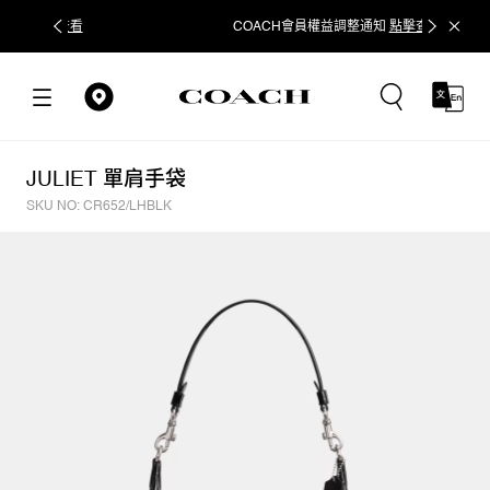
COACH會員權益調整通知
點擊查看
立即追蹤
JULIET 單肩手袋
SKU NO: CR652/LHBLK