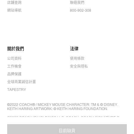
店舖查詢
聯絡我們
網站導航
800-902-308
關於我們
法律
公司資料
使用條款
工作機會
安全與隱私
品牌保護
全球商業誠信計畫
TAPESTRY
©2022 COACH® / MICKEY MOUSE CHARACTER: TM & © DISNEY.
KEITH HARING ARTWORK: © KEITH HARING FOUNDATION.
©2022 COACH IP HOLDINGS LLC. COACH, COACH SIGNATURE C
DESIGN, COACH & TAG DESIGN, COACH HORSE & CARRIAGE
DESIGN ARE REGISTERED TRADEMARKS OF COACH IP HOLDINGS
LLC.
目前缺貨