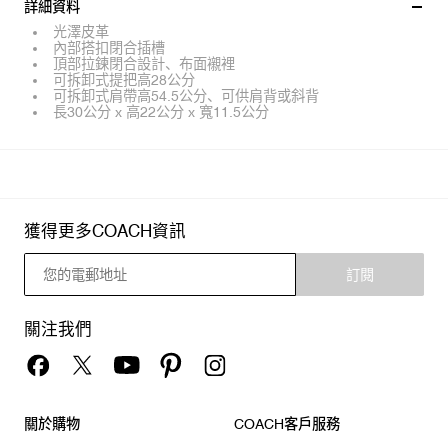
詳細資料
光澤皮革
內部搭扣閉合插槽
頂部拉鍊閉合設計、布面襯裡
可拆卸式提把高28公分
可拆卸式肩帶高54.5公分、可供肩背或斜背
長30公分 x 高22公分 x 寬11.5公分
獲得更多COACH資訊
訂閱
關注我們
關於購物
COACH客戶服務