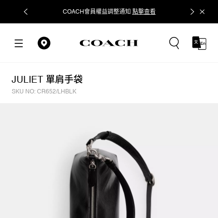
COACH會員權益調整通知
點擊查看
立即追蹤
JULIET 單肩手袋
SKU NO: CR652/LHBLK