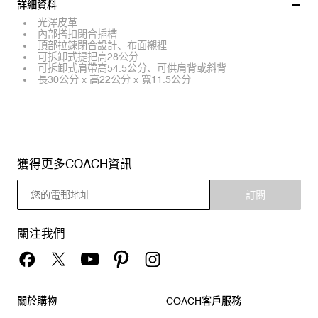
詳細資料
光澤皮革
內部搭扣閉合插槽
頂部拉鍊閉合設計、布面襯裡
可拆卸式提把高28公分
可拆卸式肩帶高54.5公分、可供肩背或斜背
長30公分 x 高22公分 x 寬11.5公分
獲得更多COACH資訊
訂閱
關注我們
關於購物
COACH客戶服務