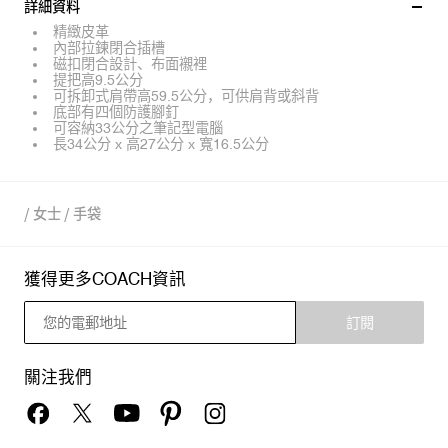
詳細資料
精緻皮革
內部拉鍊閉合插槽
磁扣閉合設計、布面襯裡
提把高9.5公分
可拆卸式肩帶高59.5公分，可供肩背或斜背
底部有四個防護腳釘
可容納33公分之筆記型電腦
長34公分 x 高27公分 x 寬16.5公分
/
女士
/
手袋
獲得更多COACH資訊
訂閱
關注我們