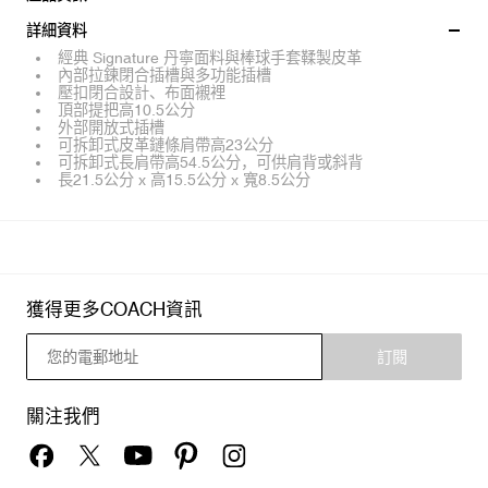
詳細資料
經典 Signature 丹寧面料與棒球手套鞣製皮革
內部拉鍊閉合插槽與多功能插槽
壓扣閉合設計、布面襯裡
頂部提把高10.5公分
外部開放式插槽
可拆卸式皮革鏈條肩帶高23公分
可拆卸式長肩帶高54.5公分，可供肩背或斜背
長21.5公分 x 高15.5公分 x 寬8.5公分
獲得更多COACH資訊
訂閱
關注我們