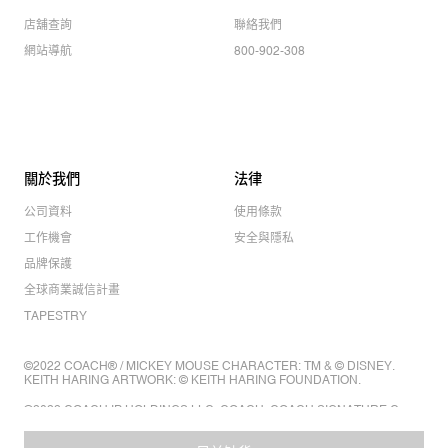
店舖查詢
聯絡我們
網站導航
800-902-308
關於我們
法律
公司資料
使用條款
工作機會
安全與隱私
品牌保護
全球商業誠信計畫
TAPESTRY
©2022 COACH® / MICKEY MOUSE CHARACTER: TM & © DISNEY.
KEITH HARING ARTWORK: © KEITH HARING FOUNDATION.
©2022 COACH IP HOLDINGS LLC. COACH, COACH SIGNATURE C
DESIGN, COACH & TAG DESIGN, COACH HORSE & CARRIAGE
DESIGN ARE REGISTERED TRADEMARKS OF COACH IP HOLDINGS