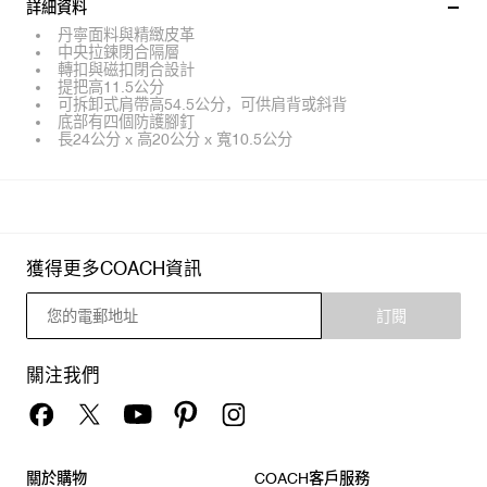
詳細資料
丹寧面料與精緻皮革
中央拉鍊閉合隔層
轉扣與磁扣閉合設計
提把高11.5公分
可拆卸式肩帶高54.5公分，可供肩背或斜背
底部有四個防護腳釘
長24公分 x 高20公分 x 寬10.5公分
獲得更多COACH資訊
訂閱
關注我們
關於購物
COACH客戶服務