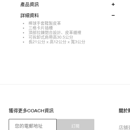
產品資訊
詳細資料
棒球手套鞣製皮革
三格卡片插槽
頂部拉鍊閉合設計、皮革襯裡
可拆卸式肩帶高30.5公分
長21公分 x 高12公分 x 寬3公分
獲得更多COACH資訊
關於
訂閱
店舖