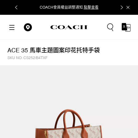
COACH會員權益調整通知
點擊查看
立即追蹤
ACE 35 馬車主題圖案印花托特手袋
SKU NO: CS252/B4TXF