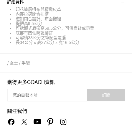
詳細資料
印花塗層帆布與精緻皮革
內部拉鍊閉合插槽
磁扣閉合設計、布面襯裡
提把高9.5公分
可拆卸式肩帶高59.5公分，可供肩背或斜背
底部有四個防護腳釘
可容納33公分之筆記型電腦
長34公分 x 高27公分 x 寬16.5公分
/
女士
/
手袋
獲得更多COACH資訊
訂閱
關注我們