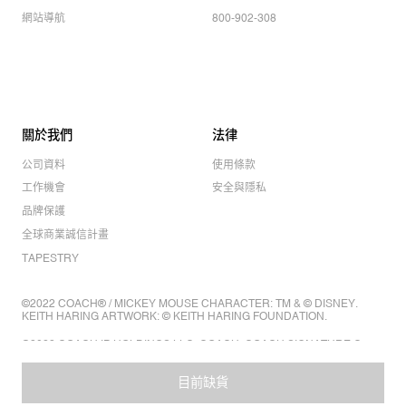
網站導航
800-902-308
關於我們
法律
公司資料
使用條款
工作機會
安全與隱私
品牌保護
全球商業誠信計畫
TAPESTRY
©2022 COACH® / MICKEY MOUSE CHARACTER: TM & © DISNEY.
KEITH HARING ARTWORK: © KEITH HARING FOUNDATION.
©2022 COACH IP HOLDINGS LLC. COACH, COACH SIGNATURE C
DESIGN, COACH & TAG DESIGN, COACH HORSE & CARRIAGE
DESIGN ARE REGISTERED TRADEMARKS OF COACH IP HOLDINGS
目前缺貨
LLC.