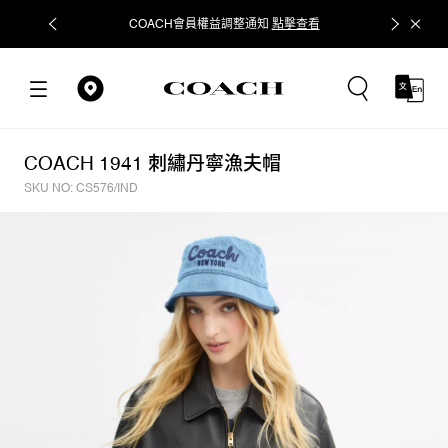
COACH會員權益調整通知
點擊查看
立即追蹤
COACH 1941 刺繡丹寧漁夫帽
SKU NO: CS576/IND