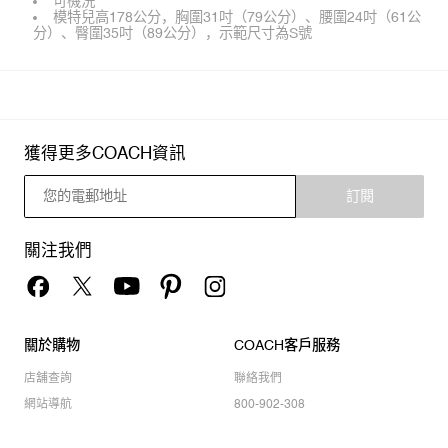
可機洗
模特兒高178公分，胸圍31吋（79公分）、腰圍24吋（61公
分）、臀圍35吋（89公分），示範尺寸為S號
獲得更多COACH資訊
訂閱
關注我們
關於購物
COACH客戶服務
店舖查詢
聯絡我們
網站導航
800-902-308