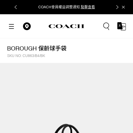
COACH會員權益調整通知
點擊查看
立即追蹤
BOROUGH 保齡球手袋
SKU NO: CU863/B4/BK