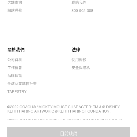
店舖查詢
聯絡我們
網站導航
800-902-308
關於我們
法律
公司資料
使用條款
工作機會
安全與隱私
品牌保護
全球商業誠信計畫
TAPESTRY
©2022 COACH® / MICKEY MOUSE CHARACTER: TM & © DISNEY.
KEITH HARING ARTWORK: © KEITH HARING FOUNDATION.
©2022 COACH IP HOLDINGS LLC. COACH, COACH SIGNATURE C
DESIGN, COACH & TAG DESIGN, COACH HORSE & CARRIAGE
DESIGN ARE REGISTERED TRADEMARKS OF COACH IP HOLDINGS
LLC.
目前缺貨