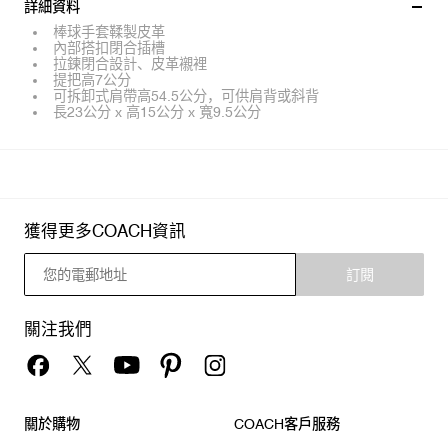
詳細資料
棒球手套鞣製皮革
內部搭扣閉合插槽
拉鍊閉合設計、皮革襯裡
提把高7公分
可拆卸式肩帶高54.5公分，可供肩背或斜背
長23公分 x 高15公分 x 寬9.5公分
獲得更多COACH資訊
訂閱
關注我們
關於購物
COACH客戶服務