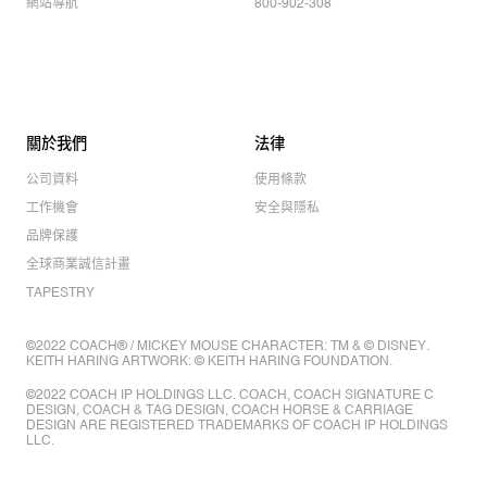
網站導航
800-902-308
關於我們
法律
公司資料
使用條款
工作機會
安全與隱私
品牌保護
全球商業誠信計畫
TAPESTRY
©2022 COACH® / MICKEY MOUSE CHARACTER: TM & © DISNEY.
KEITH HARING ARTWORK: © KEITH HARING FOUNDATION.
©2022 COACH IP HOLDINGS LLC. COACH, COACH SIGNATURE C
DESIGN, COACH & TAG DESIGN, COACH HORSE & CARRIAGE
DESIGN ARE REGISTERED TRADEMARKS OF COACH IP HOLDINGS
LLC.