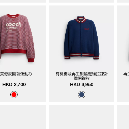
質條紋圓領運動衫
有機棉及再生聚酯纖維拉鍊針
再
織開襟衫
HKD 2,700
HKD 3,950